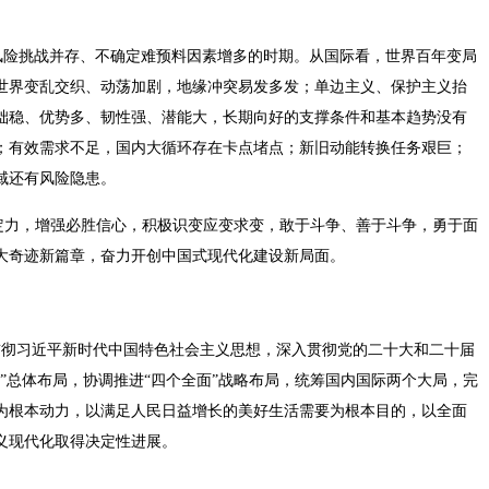
风险挑战并存、不确定难预料因素增多的时期。从国际看，世界百年变局
世界变乱交织、动荡加剧，地缘冲突易发多发；单边主义、保护主义抬
础稳、优势多、韧性强、潜能大，长期向好的支撑条件和基本趋势没有
；有效需求不足，国内大循环存在卡点堵点；新旧动能转换任务艰巨；
域还有风险隐患。
略定力，增强必胜信心，积极识变应变求变，敢于斗争、善于斗争，勇于面
大奇迹新篇章，奋力开创中国式现代化建设新局面。
贯彻习近平新时代中国特色社会主义思想，深入贯彻党的二十大和二十届
”总体布局，协调推进“四个全面”战略布局，统筹国内国际两个大局，完
为根本动力，以满足人民日益增长的美好生活需要为根本目的，以全面
义现代化取得决定性进展。