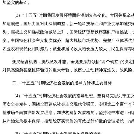
加坚实的基础。
（3）“十五五”时期我国发展环境面临深刻复杂变化。大国关系牵动
加速演进，国际力量对比深刻调整，新一轮科技革命和产业变革加速突
头，霸权主义和强权政治威胁上升，国际经济贸易秩序遇到严峻挑战，
变，中国特色社会主义制度优势、超大规模市场优势、完整产业体系优
农业农村现代化相对滞后；就业和居民收入增长压力较大，民生保障存
变局蕴含机遇，挑战激发斗志。全党要深刻领悟“两个确立”的决定性意
对风高浪急甚至惊涛骇浪的重大考验，以历史主动精神克难关、战风险
二、“十五五”时期经济社会发展的指导方针和主要目标
（4）“十五五”时期经济社会发展的指导思想。坚持马克思列宁主义
历次全会精神，围绕全面建成社会主义现代化强国、实现第二个百年奋斗
整准确全面贯彻新发展理念，加快构建新发展格局，坚持稳中求进工作
从严治党为根本保障，推动经济实现质的有效提升和量的合理增长，推
（5）“十五五”时期经济社会发展必须遵循的原则。