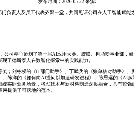
发布时间：2026-05-22 来源:
部门负责人及员工代表齐聚一堂，共同见证公司在人工智能赋能
，公司精心策划了第一届AI应用大赛。
胶膜、树脂粉事业部，研
展现了德斯泰人在数智化探索中的实践能力。
等奖；刘彬权的《
IT部门助手》、丁武兵的《账单核对助手》、
》、陈洋的《如何向AI提问以加速研发进程》、陈思远的《AI
围绕实际业务场景，将
AI技术与新材料制造深度融合，具有较强
化应用提供了可落地的范本。