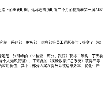
之路上的重要时刻。这标志着历时近二个月的
德斯泰第一届
AI应
究院，采购部，财务部，信息部等员工踊跃参与，提交了《锯
庞远翔、张凯峰的《6S检查、评分、跟踪》获得二等奖；丁天委
赋能个人知识管理》、丁耀鑫的《实验数据汇总系统》获得三等
的应用价值。其中，部分方案在提
升
系统运维
效率、优化
生产