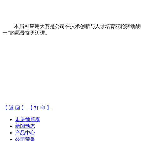
本届
AI应用大赛是公司在技术创新与人才培育双轮驱动
一”的愿景奋勇迈进
。
【 返 回 】
【 打 印 】
走进德斯泰
新闻动态
产品中心
公司荣誉