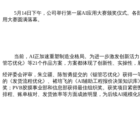
5月14日下午，公司举行
第一届
AI应用大赛
颁奖仪式。各
用大赛圆满
落幕。
当前，
AI正加速重塑制造业格局。为进一步激发创新活力
管芯优化》等21个作品方案，方案都体现了创新性、实操性，
经
评委会
评审，朱立疆、陈智勇
提交
的《锯管芯优化》获得一
的《发货流程优化》、褚培飞的《AI辅助工程报价决策知识库
奖
；
PVB胶膜事业部和
信息部获得最佳组织奖。
获奖项目紧密
排程
、
账单核对、发货效率
等
方面成效
明
显，为后续
AI规模